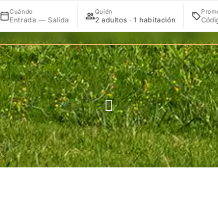
Cuándo
Quién
Prom
Entrada — Salida
2 adultos · 1 habitación