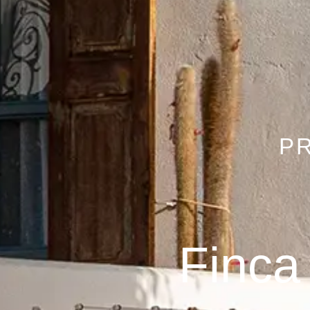
P
Finca