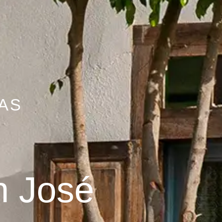
AS
n José