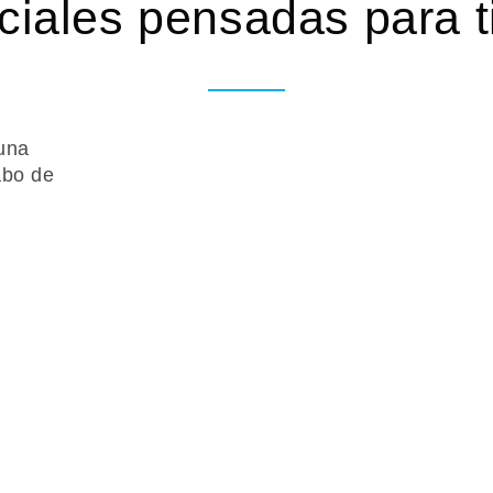
iales pensadas para t
una
abo de
Ofertas
LSABLE | VIAJA SEGURO.