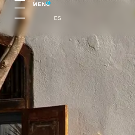
MENÚ
ES